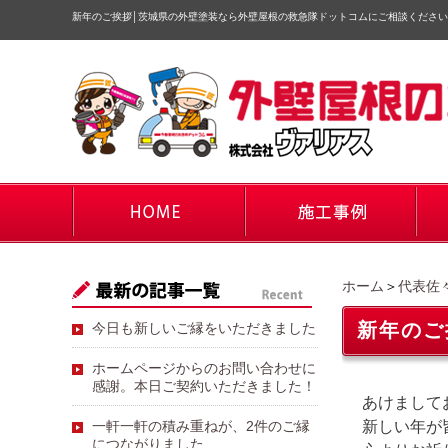
新年のご挨拶
│
茨城県の外壁塗装なら外壁屋根の救急隊ドットコムにご相談ください
ホーム
＞
代表佐
新年のご
今日も新しいご縁をいただきました
ホームページからのお問い合わせに
感謝。本日ご契約いただきました！
あけまして
一軒一軒の積み重ねが、2件のご縁
新しい年が
につながりました