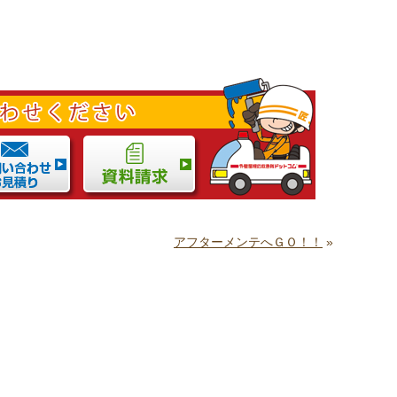
アフターメンテへＧＯ！！
»