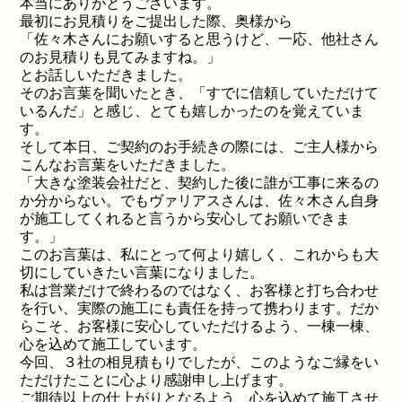
本当にありがとうございます。
最初にお見積りをご提出した際、奥様から
「佐々木さんにお願いすると思うけど、一応、他社さん
のお見積りも見てみますね。」
とお話しいただきました。
そのお言葉を聞いたとき、「すでに信頼していただけて
いるんだ」と感じ、とても嬉しかったのを覚えていま
す。
そして本日、ご契約のお手続きの際には、ご主人様から
こんなお言葉をいただきました。
「大きな塗装会社だと、契約した後に誰が工事に来るの
か分からない。でもヴァリアスさんは、佐々木さん自身
が施工してくれると言うから安心してお願いできま
す。」
このお言葉は、私にとって何より嬉しく、これからも大
切にしていきたい言葉になりました。
私は営業だけで終わるのではなく、お客様と打ち合わせ
を行い、実際の施工にも責任を持って携わります。だか
らこそ、お客様に安心していただけるよう、一棟一棟、
心を込めて施工しています。
今回、３社の相見積もりでしたが、このようなご縁をい
ただけたことに心より感謝申し上げます。
ご期待以上の仕上がりとなるよう、心を込めて施工させ