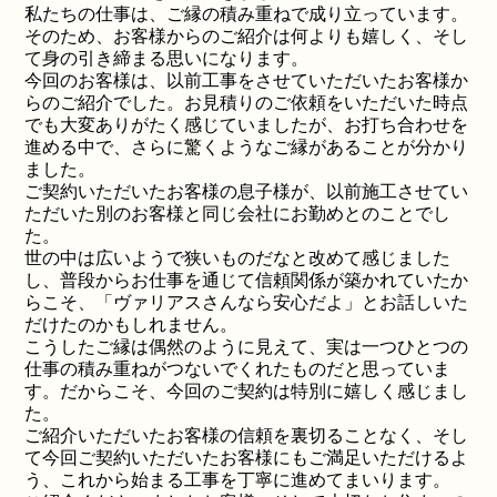
私たちの仕事は、ご縁の積み重ねで成り立っています。
そのため、お客様からのご紹介は何よりも嬉しく、そし
て身の引き締まる思いになります。
今回のお客様は、以前工事をさせていただいたお客様か
らのご紹介でした。お見積りのご依頼をいただいた時点
でも大変ありがたく感じていましたが、お打ち合わせを
進める中で、さらに驚くようなご縁があることが分かり
ました。
ご契約いただいたお客様の息子様が、以前施工させてい
ただいた別のお客様と同じ会社にお勤めとのことでし
た。
世の中は広いようで狭いものだなと改めて感じました
し、普段からお仕事を通じて信頼関係が築かれていたか
らこそ、「ヴァリアスさんなら安心だよ」とお話しいた
だけたのかもしれません。
こうしたご縁は偶然のように見えて、実は一つひとつの
仕事の積み重ねがつないでくれたものだと思っていま
す。だからこそ、今回のご契約は特別に嬉しく感じまし
た。
ご紹介いただいたお客様の信頼を裏切ることなく、そし
て今回ご契約いただいたお客様にもご満足いただけるよ
う、これから始まる工事を丁寧に進めてまいります。