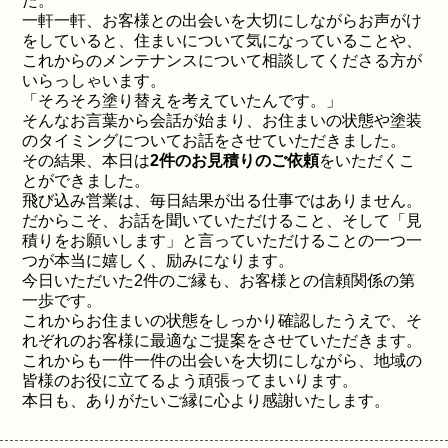
た。
一軒一軒、お客様との出会いを大切にしながらお声がけ
をしていると、住まいについて気になっていることや、
これからのメンテナンスについて相談してくださる方が
いらっしゃいます。
「そろそろ塗り替えを考えていたんです。」
そんなお言葉から会話が始まり、お住まいの状態や塗装
のタイミングについてお話をさせていただきました。
その結果、本日は
2件のお見積りのご依頼
をいただくこ
とができました。
飛び込み営業は、毎日結果が出る仕事ではありません。
だからこそ、お話を聞いていただけること、そして「見
積りをお願いします」と言っていただけることの一つ一
つが本当に嬉しく、励みになります。
今日いただいた2件のご縁も、お客様との信頼関係の第
一歩です。
これからお住まいの状態をしっかり確認したうえで、そ
れぞれのお客様に最適なご提案をさせていただきます。
これからも一件一件の出会いを大切にしながら、地域の
皆様のお役に立てるよう頑張ってまいります。
本日も、ありがたいご縁に心より感謝いたします。