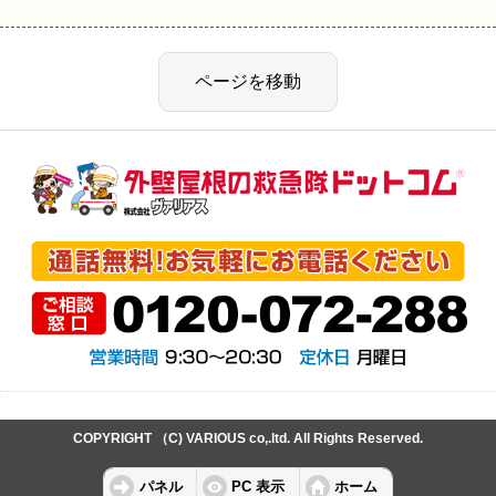
COPYRIGHT （C) VARIOUS co,.ltd. All Rights Reserved.
パネル
PC 表示
ホーム