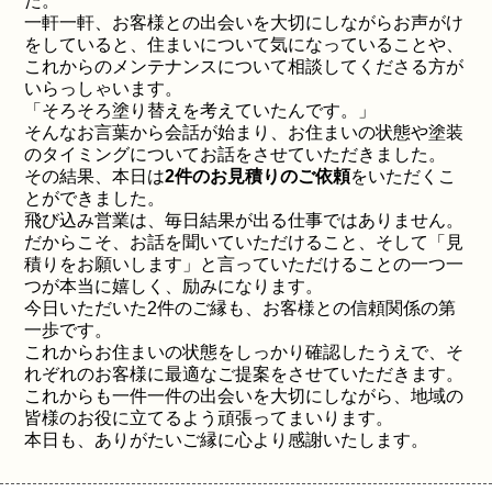
た。
一軒一軒、お客様との出会いを大切にしながらお声がけ
をしていると、住まいについて気になっていることや、
これからのメンテナンスについて相談してくださる方が
いらっしゃいます。
「そろそろ塗り替えを考えていたんです。」
そんなお言葉から会話が始まり、お住まいの状態や塗装
のタイミングについてお話をさせていただきました。
その結果、本日は
2件のお見積りのご依頼
をいただくこ
とができました。
飛び込み営業は、毎日結果が出る仕事ではありません。
だからこそ、お話を聞いていただけること、そして「見
積りをお願いします」と言っていただけることの一つ一
つが本当に嬉しく、励みになります。
今日いただいた2件のご縁も、お客様との信頼関係の第
一歩です。
これからお住まいの状態をしっかり確認したうえで、そ
れぞれのお客様に最適なご提案をさせていただきます。
これからも一件一件の出会いを大切にしながら、地域の
皆様のお役に立てるよう頑張ってまいります。
本日も、ありがたいご縁に心より感謝いたします。