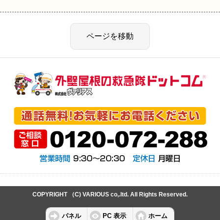
COPYRIGHT （C) VARIOUS co,.ltd. All Rights Reserved.
パネル
PC 表示
ホーム