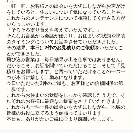
た。
一軒一軒、お客様との出会いを大切にしながらお声がけ
をしていると、住まいについて気になっていることや、
これからのメンテナンスについて相談してくださる方が
いらっしゃいます。
「そろそろ塗り替えを考えていたんです。」
そんなお言葉から会話が始まり、お住まいの状態や塗装
のタイミングについてお話をさせていただきました。
その結果、本日は
2件のお見積りのご依頼
をいただくこ
とができました。
飛び込み営業は、毎日結果が出る仕事ではありません。
だからこそ、お話を聞いていただけること、そして「見
積りをお願いします」と言っていただけることの一つ一
つが本当に嬉しく、励みになります。
今日いただいた2件のご縁も、お客様との信頼関係の第
一歩です。
これからお住まいの状態をしっかり確認したうえで、そ
れぞれのお客様に最適なご提案をさせていただきます。
これからも一件一件の出会いを大切にしながら、地域の
皆様のお役に立てるよう頑張ってまいります。
本日も、ありがたいご縁に心より感謝いたします。