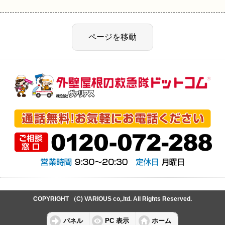
COPYRIGHT （C) VARIOUS co,.ltd. All Rights Reserved.
パネル
PC 表示
ホーム