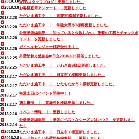
2018.3.8
WEBスタッフブログ｜更新しました。
2018.3.8
お客様直筆アンケート ｜更新しました
ただいま施工中 ｜ 高萩市I様邸更新しました。
2018.2.28
ただいま施工中 ｜ 常陸太田市T様邸更新しました。
2018.2.28
外壁塗装編集部 ｜知っていると失敗しない、塗装の工程とチェックポ
2018.2.28
イント を更新しました！
ガイヘキセンジョー好評受付中！！
2018.2.25
外壁塗替え勉強会in日立2018/2/25開催しました。
2018.2.25
ただいま施工中 ｜ いわき市S様邸更新しました。
2018.2.25
ただいま施工中 ｜ 日立市Ｙ様邸更新しました。
2018.2.17
ただいま施工中 ｜ ひたちなか市Ｉ様邸更新しました。
2018.2.17
毎週土日はイベント開催中！！
2018.2.17
施工事例 ｜ 東海村Ｋ様邸更新しました。
2018.2.17
イベント情報 ｜ 更新しました
2018.2.16
外壁塗装編集部 ｜塗装にベストなシーズンはいつ？ を更新しまし
2018.2.14
た！
2018.2.8
ただいま施工中 ｜ 日立市Ｙ様更新しました。
2018.2.8
もっと知りたい外壁塗装編集部 ｜更新しました！