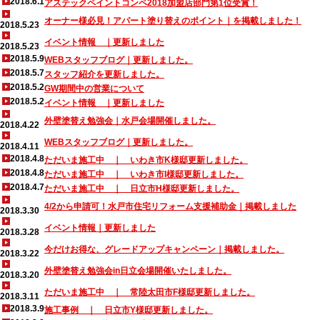
2018.6.1
アステックペイントコンペ2018加盟店部門第1位受賞！
オーナー様必見！アパート塗り替えのポイント｜を掲載しました！
2018.5.23
イベント情報 ｜更新しました
2018.5.23
2018.5.9
WEBスタッフブログ｜更新しました。
2018.5.7
スタッフ紹介を更新しました。
2018.5.2
GW期間中の営業について
2018.5.2
イベント情報 ｜更新しました
外壁塗替え勉強会｜水戸会場開催しました。
2018.4.22
WEBスタッフブログ｜更新しました。
2018.4.11
2018.4.8
ただいま施工中 ｜ いわき市K様邸更新しました。
2018.4.8
ただいま施工中 ｜ いわき市I様邸更新しました。
2018.4.7
ただいま施工中 ｜ 日立市H様邸更新しました。
4/2から申請可！水戸市住宅リフォーム支援補助金｜掲載しました
2018.3.30
イベント情報｜更新しました
2018.3.28
今だけお得な、グレードアップキャンペーン｜掲載しました。
2018.3.22
外壁塗替え勉強会in日立会場開催いたしました。
2018.3.20
ただいま施工中 ｜ 常陸太田市F様邸更新しました。
2018.3.11
2018.3.9
施工事例 ｜ 日立市Y様邸更新しました。