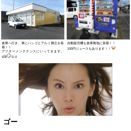
倉庫へ行き、車にハシゴとアルミ脚立を装
自動販売機も倉庫敷地に装着！！
着！！
100円ジュースもあります！！
アフターメンテナンスにいってきます。
ＧＯ
ゴー