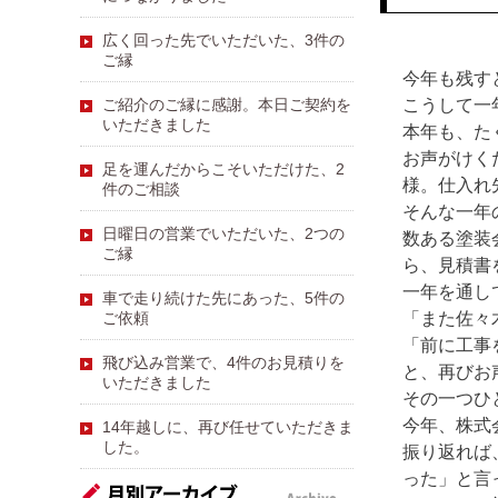
広く回った先でいただいた、3件の
ご縁
今年も残す
ご紹介のご縁に感謝。本日ご契約を
こうして一
いただきました
本年も、た
お声がけく
足を運んだからこそいただけた、2
様。仕入れ
件のご相談
そんな一年
日曜日の営業でいただいた、2つの
数ある塗装
ご縁
ら、見積書
一年を通し
車で走り続けた先にあった、5件の
ご依頼
「また佐々
「前に工事
飛び込み営業で、4件のお見積りを
と、再びお
いただきました
その一つひ
今年、株式
14年越しに、再び任せていただきま
した。
振り返れば
った」と言