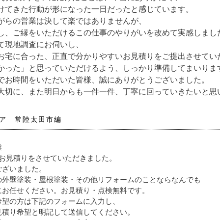
けてきた行動が形になった一日だったと感じています。
がらの営業は決して楽ではありませんが、
し、ご縁をいただけるこの仕事のやりがいを改めて実感しまし
て現地調査にお伺いし、
お宅に合った、正直で分かりやすいお見積りをご提出させてい
かった」と思っていただけるよう、しっかり準備してまいりま
でお時間をいただいた皆様、誠にありがとうございました。
大切に、また明日からも一件一件、丁寧に回っていきたいと思
ア 常陸太田市編
業
件お見積りをさせていただきました。
ございました。
の外壁塗装・屋根塗装・その他リフォームのことならなんでも
にお任せください。お見積り・点検無料です。
希望の方は下記のフォームに入力し、
見積り希望と明記して送信してください。