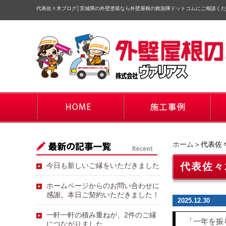
代表佐々木ブログ
│
茨城県の外壁塗装なら外壁屋根の救急隊ドットコムにご相談くだ
ホーム
＞代表佐
代表佐々
今日も新しいご縁をいただきました
ホームページからのお問い合わせに
感謝。本日ご契約いただきました！
2025.12.30
一軒一軒の積み重ねが、2件のご縁
「一年を振
につながりました