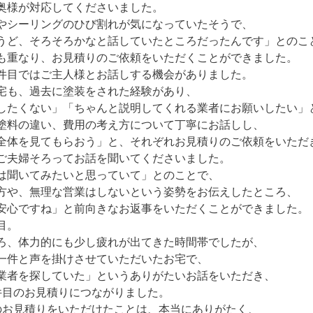
奥様が対応してくださいました。
やシーリングのひび割れが気になっていたそうで、
うど、そろそろかなと話していたところだったんです」とのこ
も重なり、お見積りのご依頼をいただくことができました。
件目ではご主人様とお話しする機会がありました。
宅も、過去に塗装をされた経験があり、
したくない」「ちゃんと説明してくれる業者にお願いしたい」
塗料の違い、費用の考え方について丁寧にお話しし、
全体を見てもらおう」と、それぞれお見積りのご依頼をいただ
ご夫婦そろってお話を聞いてくださいました。
は聞いてみたいと思っていて」とのことで、
方や、無理な営業はしないという姿勢をお伝えしたところ、
安心ですね」と前向きなお返事をいただくことができました。
目。
ろ、体力的にも少し疲れが出てきた時間帯でしたが、
一件と声を掛けさせていただいたお宅で、
業者を探していた」というありがたいお話をいただき、
件目のお見積りにつながりました。
のお見積りをいただけたことは、本当にありがたく、