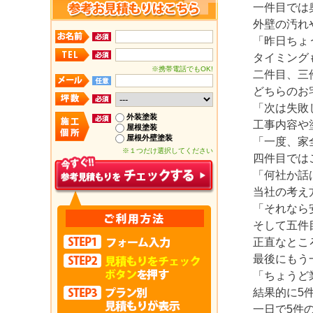
一件目では
外壁の汚れ
「昨日ちょ
タイミング
※携帯電話でもOK!
二件目、三
どちらのお
「次は失敗
外装塗装
工事内容や
屋根塗装
屋根外壁塗装
「一度、家
※１つだけ選択してください
四件目では
「何社か話
当社の考え
「それなら
そして五件
正直なとこ
最後にもう
「ちょうど
結果的に5
一日で5件