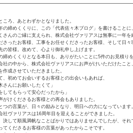
ところ、あとわずかとなりました。
年の締めくくりに、この「代表佐々木ブログ」を書けることに
くさんのご縁に支えられ、株式会社ヴァリアスは無事に一年を
ださったお客様、工事をお任せくださったお客様、そして日々
先の皆様。改めて、心より御礼申し上げます。
の締めくくりとなる本日も、ありがたいことに
5件のお見積り
会社の中から、株式会社ヴァリアスにお声がけいただけたこと
を作成させていただきました。
て、初めてお会いするお客様との出会いもあれば、
木さんにお願いしたくて」
をしてもらって安心だったから」
声がけくださるお客様との再会もありました。
とつの言葉が、日々の励みとなり、明日への力になっています
会社ヴァリアスは
16周年目
を迎えることができました。
、決して順風満帆なことばかりではありませんでしたが、それ
ってくださるお客様の言葉があったからこそです。