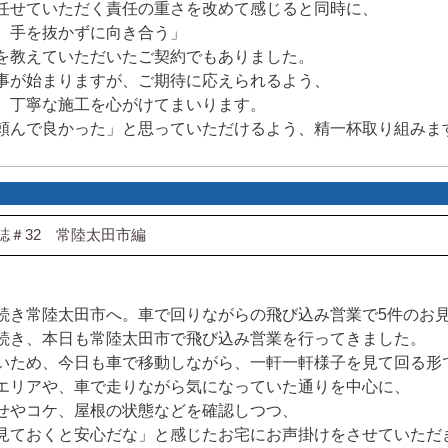
任せていただく責任の重さを改めて感じると同時に、
、手を抜かずに向き合う」
を教えていただいたご契約でもありました。
事が始まりますが、ご期待に応えられるよう、
、丁寧な施工を心がけてまいります。
頼んで良かった」と思っていただけるよう、精一杯取り組みま
誌＃32 常陸太田市編
続き常陸太田市へ。車で回りながらの飛び込み営業で5件のお
続き、本日も常陸太田市で飛び込み営業を行ってきました。
いため、今日も車で移動しながら、一軒一軒様子を見て回る形
エリアや、車で走りながら気になっていた通りを中心に、
せやコケ、屋根の状態などを確認しつつ、
見ておくと安心だな」と感じたお宅にお声掛けをさせていただ