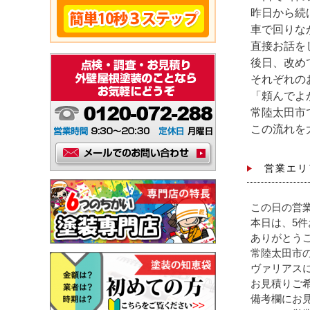
昨日から続
車で回りな
直接お話を
後日、改め
それぞれの
「頼んでよ
常陸太田市
この流れを
営業エリ
この日の営
本日は、5
ありがとう
常陸太田市
ヴァリアス
お見積りご
備考欄にお