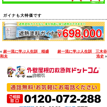
ガイナも大特価です
«
超一流に学ぶ人生訓 稲盛
超一流に学ぶ人生訓 三木谷
和夫
浩史
»