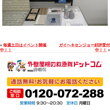
«
毎週土日はイベント開催
ガイヘキセンジョー好評受付
中！！
中！！
»