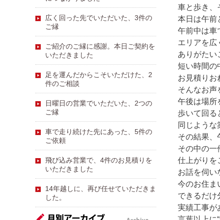
車と歩き、
広く回った先でいただいた、3件の
本日は午前
ご縁
午前中は車
エリアを広
ご紹介のご縁に感謝。本日ご契約を
ありがたい
いただきました
短い時間の
足を運んだからこそいただけた、2
お見積りお
件のご相談
そんなお声
午後は場所
日曜日の営業でいただいた、2つの
ご縁
歩いて回る
同じような
車で走り続けた先にあった、5件の
その結果、
ご依頼
その中の一
飛び込み営業で、4件のお見積りを
仕上がりを
いただきました
お話を伺い
今のお住ま
14年越しに、再び任せていただきま
できるだけ
した。
実績工事が
言葉以上に