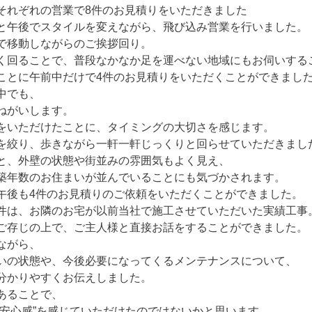
それぞれの営業で8件のお見積りをいただきました
と午後でスタイルを変えながら、飛び込み営業を行いました。
で移動しながらのご挨拶回り。
く回ることで、普段なかなか足を運べない地域にもお伺いする
ことに午前中だけで4件のお見積りをいただくことができまし
中でも、
ねがいします。
をいただけたことに、タイミングの大切さを感じます。
を絞り、歩きながら一軒一軒じっくりと回らせていただきまし
と、外壁の状態や街並みの雰囲気もよく見え、
築年数のお住まいが並んでいることにも気づかされます。
午後も4件のお見積りのご依頼をいただくことができました。
件は、お隣のお宅が以前当社で施工させていただいた実績工事
ご存じの上で、ご主人様と直接お話をすることができました。
ながら、
いの状態や、今後必要になってくるメンテナンスについて、
分かりやすくお伝えしました。
あることで、
“安心感”を感じていただけたのではないかと思います。