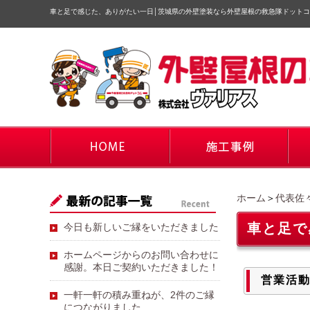
車と足で感じた、ありがたい一日
│
茨城県の外壁塗装なら外壁屋根の救急隊ドットコ
ホーム
＞
代表佐
車と足で
今日も新しいご縁をいただきました
ホームページからのお問い合わせに
感謝。本日ご契約いただきました！
営業活動
一軒一軒の積み重ねが、2件のご縁
につながりました