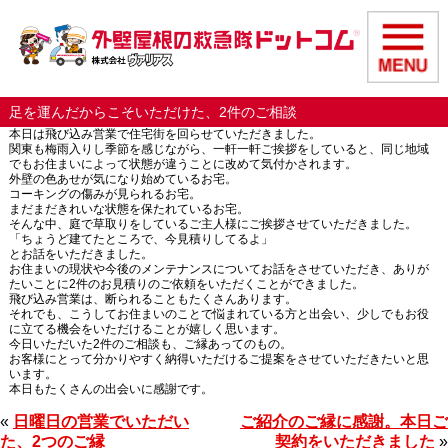
足を運んだからこそいただけた、2件のご相談
本日は飛び込み営業で住宅街を回らせていただきました。
関東も梅雨入りし季節を感じながら、一軒一軒ご挨拶をしていると、同じ地域
でもお住まいによって状態が違うことに改めて気付かされます。
外壁の色あせが気になり始めているお宅。
コーキングの傷みが見られるお宅。
まだまだきれいな状態を保たれているお宅。
そんな中、庭で草取りをしているご主人様にご挨拶させていただきました。
「ちょうど建てたところで、今見積りしてるよ」
とお話をいただきました。
お住まいの現状や今後のメンテナンスについてお話をさせていただき、ありが
たいことに2件のお見積りのご依頼をいただくことができました。
飛び込み営業は、断られることもたくさんあります。
それでも、こうしてお住まいのことで悩まれている方と出会い、少しでもお役
に立てる機会をいただけることが嬉しく思います。
今日いただいた2件のご相談も、ご縁あってのもの。
お客様にとって分かりやすく納得いただけるご提案をさせていただきたいと思
います。
本日もたくさんの出会いに感謝です。
«
日曜日の営業でいただい
ご紹介のご縁に感謝。本日ご
た、2つのご縁
契約をいただきました
»