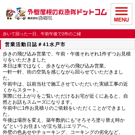
歩いて回った一日、午前午後で2件のご縁
営業活動日誌＃41水戸市
歩きの飛び込み営業で、午前・午後それぞれ1件ずつお見積
りをいただきました
本日は車ではなく、歩きながらの飛び込み営業。
一軒一軒、街の空気を感じながら回らせていただきまし
た。
午前中は、以前当社で施工させていただいた実績工事の近
くからスタート。
実際に仕上がりをご覧いただけるお宅が近くにあると、自
然とお話もスムーズになります。
午前中に1件お見積りのご依頼をいただくことができまし
た。
午後は場所を変え、築年数的にも“そろそろ塗り替え時か
な”というお住まいが立ち並ぶエリアへ。
外壁の色あせやチョーキング、コーキングの劣化など、