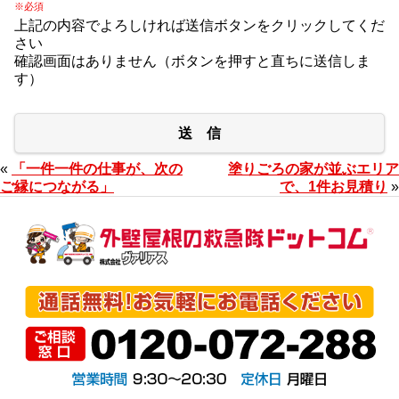
※必須
上記の内容でよろしければ送信ボタンをクリックしてくだ
さい
確認画面はありません（ボタンを押すと直ちに送信しま
す）
送 信
«
「一件一件の仕事が、次の
塗りごろの家が並ぶエリア
ご縁につながる」
で、1件お見積り
»