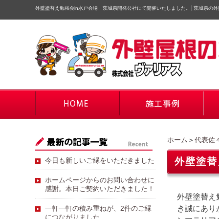
外壁塗替え勉強会in水戸会場 茨城県開発公社にて開催いたしました。
│
茨城県の外
ホーム
＞
代表佐
外壁塗替
今日も新しいご縁をいただきました
ホームページからのお問い合わせに
感謝。本日ご契約いただきました！
外壁塗替え
一軒一軒の積み重ねが、2件のご縁
き誠にあり
につながりました