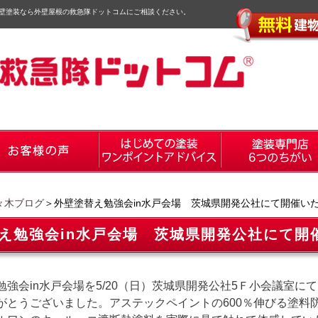
壁塗装なら外壁屋根の救急隊ドットコムにご相談ください。
々木ブログ
＞外壁塗替え勉強会in水戸会場 茨城県開発公社にて開催い
え勉強会in水戸会場 茨城県開発公社にて開
勉強会in水戸会場を5/20（日）茨城県開発公社5Ｆ小会議室
がとうございました。アステックペイントの600％伸びる塗料防水機