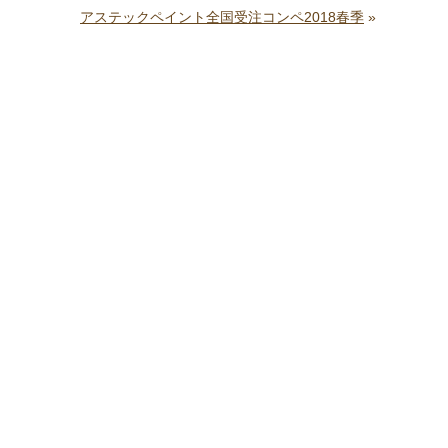
アステックペイント全国受注コンペ2018春季
»