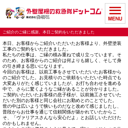
ご紹介のご縁に感謝。本日ご契約をいただきました
本日、お客様からご紹介いただいたお客様より、外壁塗装
工事のご契約をいただきました。
私たちの仕事は、ご縁の積み重ねで成り立っています。そ
のため、お客様からのご紹介は何よりも嬉しく、そして身
の引き締まる思いになります。
今回のお客様は、以前工事をさせていただいたお客様から
のご紹介でした。お見積りのご依頼をいただいた時点でも
大変ありがたく感じていましたが、お打ち合わせを進める
中で、さらに驚くようなご縁があることが分かりました。
ご契約いただいたお客様の息子様が、以前施工させていた
だいた別のお客様と同じ会社にお勤めとのことでした。
世の中は広いようで狭いものだなと改めて感じましたし、
普段からお仕事を通じて信頼関係が築かれていたからこ
そ、「ヴァリアスさんなら安心だよ」とお話しいただけた
のかもしれません。