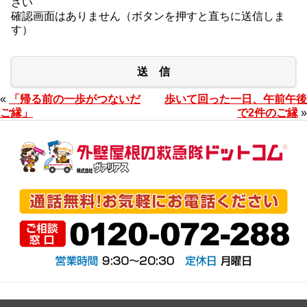
さい
確認画面はありません（ボタンを押すと直ちに送信しま
す）
送 信
«
「帰る前の一歩がつないだ
歩いて回った一日、午前午後
ご縁」
で2件のご縁
»