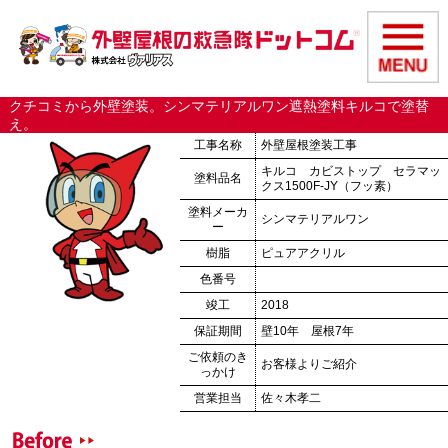
クチコミから外壁塗装。シンマテリアルワン遮熱塗料キルコで塗替
え。
工事名称
外壁屋根塗装工事
キルコ カビストップ セラマッ
塗料品名
クス1500F-JY（フッ素）
塗料メーカ
シンマテリアルワン
ー
樹脂
ピュアアクリル
色番号
竣工
2018
保証期間
壁10年 屋根7年
ご依頼のき
お客様よりご紹介
っかけ
営業担当
佐々木孝二