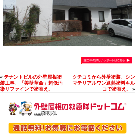
«
テナントビルの外壁屋根塗
クチコミから外壁塗装。シン
装工事。「美壁革命」超低汚
マテリアルワン遮熱塗料キル
染リファインで塗替え。
コで塗替え。
»