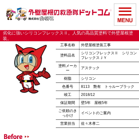
劣化に強いシリコンフレックスⅡ。人気の高品質塗料で外壁屋根塗
装。
工事名称
外壁屋根塗装工事
シリコンフレックスⅡ シリコン
塗料品名
フレックスＪＹ
塗料メーカ
アステック
ー
樹脂
シリコン
色番号
8113 艶有 トゥルーブラック
竣工
2018/12
保証期間
壁5年 屋根5年
ご依頼のき
イベントのご案内
っかけ
営業担当
佐々木孝二