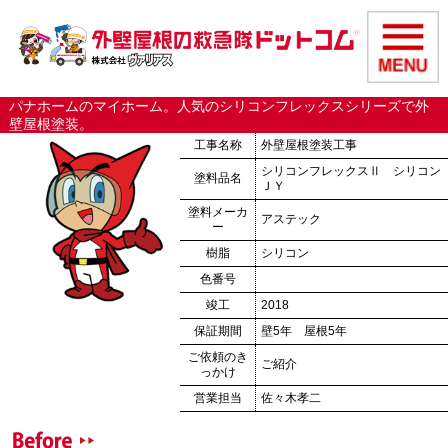
パナホームのマイホーム。人気のシリコンフレックスシリーズで外
壁屋根塗装。
工事名称
外壁屋根塗装工事
シリコンフレックスⅡ シリコン
塗料品名
ＪＹ
塗料メーカ
アステック
ー
樹脂
シリコン
色番号
竣工
2018
保証期間
壁5年 屋根5年
ご依頼のき
ご紹介
っかけ
営業担当
佐々木孝二