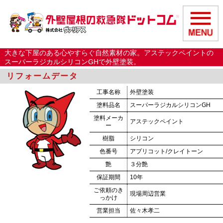
大きな下屋のある心やすらぐ自然素材の家。アステックペイントの
スーパーラジカルシリコンGHで外壁塗装。
リフォームデータ
工事名称
外壁塗装
塗料品名
スーパーラジカルシリコンGH
塗料メーカ
アステックペイント
ー
樹脂
シリコン
色番号
アプリコット/クレイトーン
艶
３分艶
保証期間
10年
ご依頼のき
現場周辺営業
っかけ
営業担当
佐々木孝二