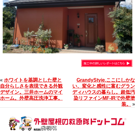
«
ホワイトを基調とした壁と
GrandyStyie.ここにしかな
自分らしさを表現できる外観
い、変化と感性に富むグラン
デザイン。三井ホームのマイ
ディハウスの暮らし。超低汚
ホーム。外壁高圧洗浄工事。
染リファインMF-IRで外壁塗
装。
»