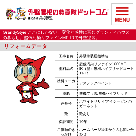
GrandyStyie.ここにしかない、変化と感性に富むグランディハウス
の暮らし。超低汚染リファインMF-IRで外壁塗装。
リフォームデータ
工事名称
外壁塗装屋根塗装
超低汚染リファイン1000MF-
塗料品名
IR（壁）無機ハイブリッドコート
JY-IR
塗料メーカ
アステックペイント
ー
樹脂
無機フッ素/無機ハイブリッド
ホワイトリリィ/アイシーピンク/
色番号
ガーネット
艶
艶あり
保証期間
10年
ご依頼のき
ホームページ経由からのお問い合
っかけ
わせ