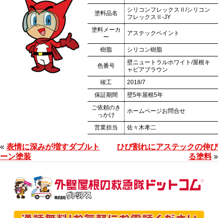
シリコンフレックスⅡ/シリコン
塗料品名
フレックスⅡ-JY
塗料メーカ
アステックペイント
ー
樹脂
シリコン樹脂
壁ニュートラルホワイト/屋根キ
色番号
ャビアブラウン
竣工
2018/7
保証期間
壁5年屋根5年
ご依頼のき
ホームページお問合せ
っかけ
営業担当
佐々木孝二
«
表情に深みが増すダブルト
ひび割れにアステックの伸び
ーン塗装
る塗料
»