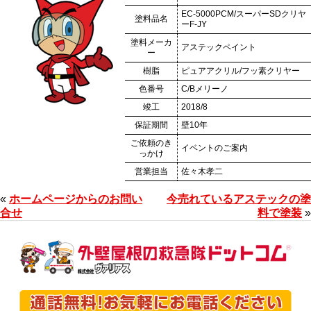
EC-5000PCM/スーパーSDクリヤ
塗料品名
ーF-JY
塗料メーカ
アステックペイント
ー
樹脂
ピュアアクリル/フッ素クリヤー
色番号
C/Bメリーノ
竣工
2018/8
保証期間
壁10年
ご依頼のき
イベントのご案内
っかけ
営業担当
佐々木孝二
«
ホームページからのお問い
今売れているアステックの塗
合せ
料で塗装
»