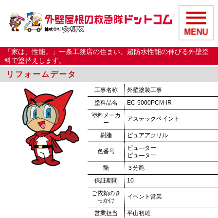
「家は、性能。」一条工務店の住まい。超防水性能の伸びる外壁塗
料で塗替えします。
リフォームデータ
工事名称
外壁塗装工事
塗料品名
EC-5000PCM-IR
塗料メーカ
アステックペイント
ー
樹脂
ピュアアクリル
ピュ―ター
色番号
ピュ―ター
艶
３分艶
保証期間
10
ご依頼のき
イベント営業
っかけ
営業担当
平山初雄