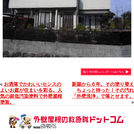
«
お洒落でかわいいセンスの
新築から６年。その塗り替え
よいお庭が住まいを彩る。人
ちょっと待った！その汚れ
気の超低汚染塗料で外壁屋根
「外壁洗浄」で落とせます。
塗装。
»