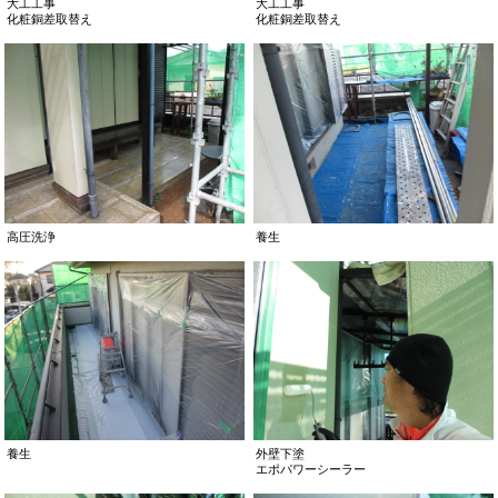
大工工事
大工工事
化粧銅差取替え
化粧銅差取替え
高圧洗浄
養生
養生
外壁下塗
エポパワーシーラー