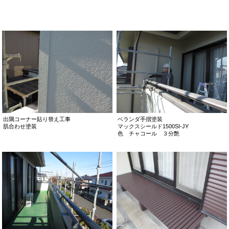
出隅コーナー貼り替え工事
ベランダ手摺塗装
肌合わせ塗装
マックスシールド1500SI-JY
色 チャコール ３分艶