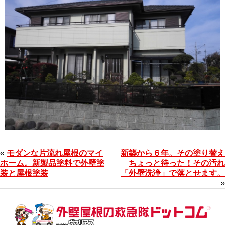
«
モダンな片流れ屋根のマイ
新築から６年。その塗り替え
ホーム。新製品塗料で外壁塗
ちょっと待った！その汚れ
装と屋根塗装
「外壁洗浄」で落とせます。
»