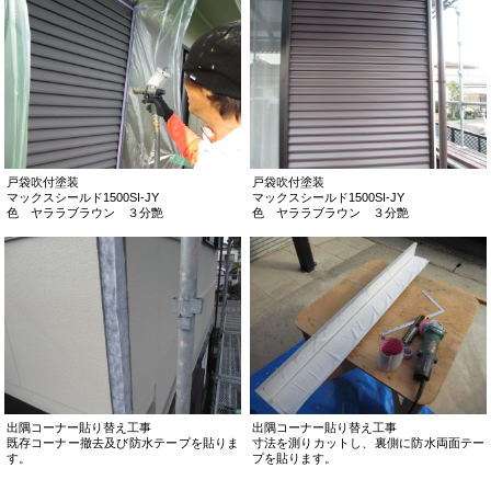
戸袋吹付塗装
戸袋吹付塗装
マックスシールド1500SI-JY
マックスシールド1500SI-JY
色 ヤララブラウン ３分艶
色 ヤララブラウン ３分艶
出隅コーナー貼り替え工事
出隅コーナー貼り替え工事
既存コーナー撤去及び防水テープを貼りま
寸法を測りカットし、裏側に防水両面テー
す。
プを貼ります。