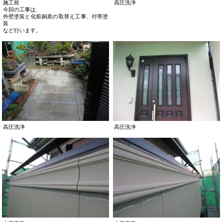
施工前
高圧洗浄
今回の工事は、
外壁塗装と化粧銅差の取替え工事、付帯塗
装
など行います。
高圧洗浄
高圧洗浄