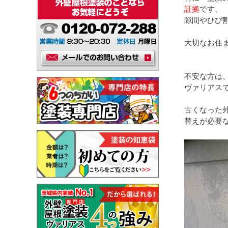
証拠
です。
隙間やひび
大切なお住
不安な方は
ヴァリアス
古くなった
替えが必要