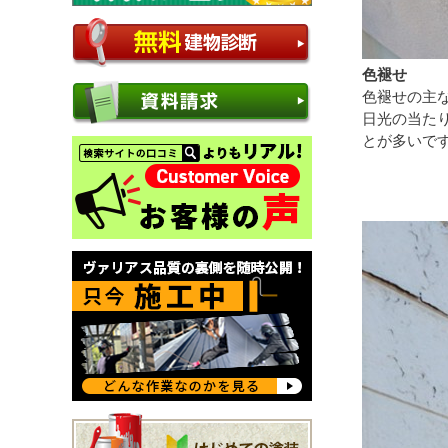
色褪せ
色褪せの主
日光の当た
とが多いで