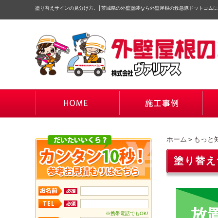
塗り替えサインの見分け方。
│
茨城県の外壁塗装なら外壁屋根の救急隊ドットコムに
ホーム
＞
もっと
塗り替え
※携帯電話でもOK!