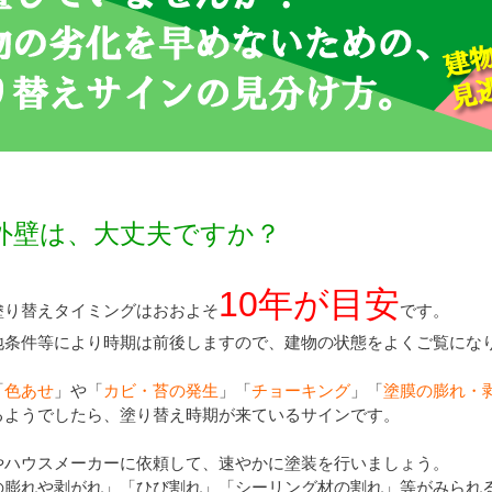
外壁は、大丈夫ですか？
10年が目安
塗り替えタイミングはおおよそ
です。
地条件等により時期は前後しますので、建物の状態をよくご覧にな
「
色あせ
」や「
カビ・苔の発生
」「
チョーキング
」「
塗膜の膨れ・
るようでしたら、塗り替え時期が来ているサインです。
やハウスメーカーに依頼して、速やかに塗装を行いましょう。
の膨れや剥がれ」「ひび割れ」「シーリング材の割れ」等がみられ