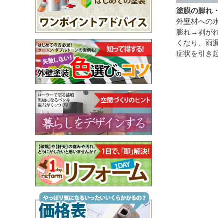
塗膜の膨れ
外壁材への
膨れ→剥が
くなり、雨
症状を引き