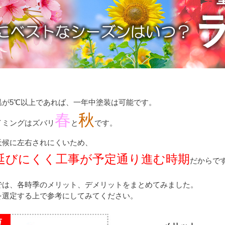
温が5℃以上であれば、一年中塗装は可能です。
春
秋
イミングはズバリ
と
です。
天候に左右されにくいため、
延びにくく工事が予定通り進む時期
だからで
では、各時季のメリット、デメリットをまとめてみました。
を選定する上で参考にしてみてください。