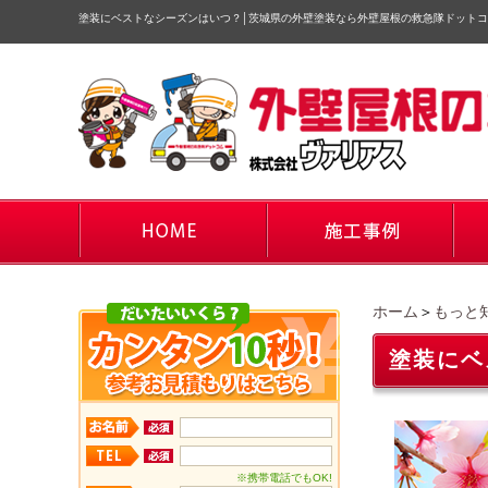
塗装にベストなシーズンはいつ？
│
茨城県の外壁塗装なら外壁屋根の救急隊ドットコ
ホーム
＞
もっと
塗装にベ
※携帯電話でもOK!