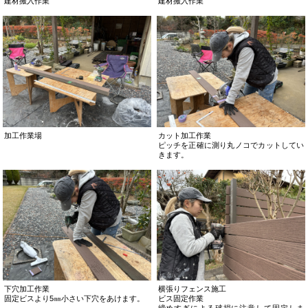
建材搬入作業
建材搬入作業
加工作業場
カット加工作業
ピッチを正確に測り丸ノコでカットしてい
きます。
下穴加工作業
横張りフェンス施工
固定ビスより5㎜小さい下穴をあけます。
ビス固定作業
締めすぎによる破損に注意して固定しま