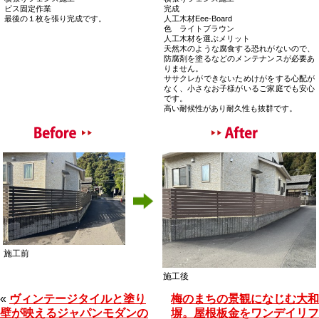
ビス固定作業
完成
最後の１枚を張り完成です。
人工木材Eee-Board
色 ライトブラウン
人工木材を選ぶメリット
天然木のような腐食する恐れがないので、
防腐剤を塗るなどのメンテナンスが必要あ
りません。
ササクレができないためけがをする心配が
なく、小さなお子様がいるご家庭でも安心
です。
高い耐候性があり耐久性も抜群です。
施工前
施工後
«
ヴィンテージタイルと塗り
梅のまちの景観になじむ大和
壁が映えるジャパンモダンの
塀。屋根板金をワンデイリフ