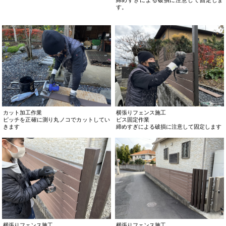
す。
カット加工作業
横張りフェンス施工
ピッチを正確に測り丸ノコでカットしてい
ビス固定作業
きます
締めすぎによる破損に注意して固定します
横張りフェンス施工
横張りフェンス施工