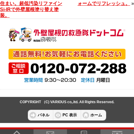
住まい。超低汚染リファイン
ォームでリフレッシュ。
»
Si-IRで外壁屋根塗り替え塗
装。
COPYRIGHT （C) VARIOUS co,.ltd. All Rights Reserved.
パネル
PC 表示
ホーム