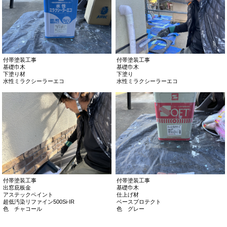
付帯塗装工事
付帯塗装工事
基礎巾木
基礎巾木
下塗り材
下塗り
水性ミラクシーラーエコ
水性ミラクシーラーエコ
付帯塗装工事
付帯塗装工事
出窓庇板金
基礎巾木
アステックペイント
仕上げ材
超低汚染リファイン500Si-IR
ベースプロテクト
色 チャコール
色 グレー