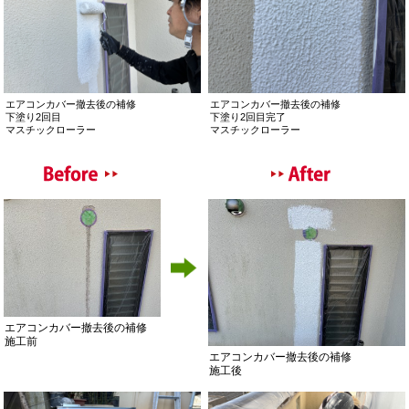
素地調整
素地調整
施工前
ディスクサンダーで凹凸を取ります。
エアコンカバー撤去後の補修
エアコンカバー撤去後の補修
素地調整
下塗り材
ディスクサンダー完了
エスケー化研
レナフレンド
ローラー用
エアコンカバー撤去後の補修
エアコンカバー撤去後の補修
下塗り１回目
下塗り１回目完了
ウールローラー
ウールローラー