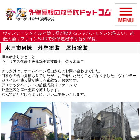
ヴィンテージタイルと塗り壁が映えるジャパンモダンの住まい。超
低汚染リファインSi-IRで外壁屋根塗り替え塗装。
水戸市M様 外壁塗装 屋根塗装
担当者よりひとこと
ヴァリアス代表１級建築塗装技能士 佐々木孝二
きっかけは、ホームページ経由からのお問い合わせでした。
何社かの合い見積もりでしたが、お任せいただくことになりました。ヴィンテー
ジタイルと塗り壁が映える素敵な、お家です。
アステックペイントの超低汚染リファインで
外壁塗装と屋根塗装を施工します。
喜んでいただけるように、いい工事をいたします。