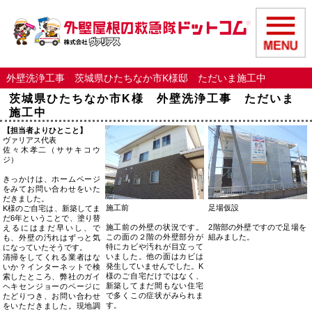
外壁洗浄工事 茨城県ひたちなか市K様邸 ただいま施工中
茨城県ひたちなか市K様 外壁洗浄工事 ただいま
施工中
【担当者よりひとこと】
ヴァリアス代表
佐々木孝二（ササキコウ
ジ）
きっかけは、ホームページ
をみてお問い合わせをいた
だきました。
施工前
足場仮設
K様のご自宅は、新築してま
だ6年ということで、塗り替
施工前の外壁の状況です。
2階部の外壁ですので足場を
えるにはまだ早いし、で
この面の２階の外壁部分が
組みました。
も、外壁の汚れはずっと気
特にカビや汚れが目立って
になっていたそうです。
いました。他の面はカビは
清掃をしてくれる業者はな
発生していませんでした。K
いか？インターネットで検
様のご自宅だけではなく、
索したところ、弊社のガイ
新築してまだ間もない住宅
ヘキセンジョーのページに
で多くこの症状がみられま
たどりつき、お問い合わせ
す。
をいただきました。現地調