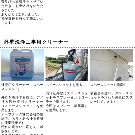
査及びお見積りをさせてい
ただき、お申込みをいただ
きました。
ありがとうございました。
私が責任を持って施工いた
します。
外壁洗浄工事用クリーナー
外壁用クリーナー（スペー
スペースショットを塗る
スペースショット噴霧中
スショット）
汚れた外壁にスペースショ
噴霧器を使い、スペースシ
外壁を洗浄する前に、アメ
ットをスプレーまたはロー
ョットを汚れた外壁にスプ
リカ製外壁用クリーナー
ラーで塗ります。
レーしていきます。
（スペースショット）を使
今回はスプレー（噴霧器）
用します。
を使用します。
オーブテック株式会社の製
品で、ありとあらゆる素材
に使用可能です。
汚れの度合いに応じて、希
釈をします。