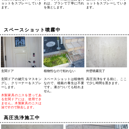
ョットをスプレーしていき
れは、ブラシで丁寧に汚れ
ョットをスプレーしていき
ます。
を落とします。
ます。
スペースショット噴霧中
玄関ドア
植物性なので枯れない
外壁噴霧完了
玄関ドアの鍵穴をマスキン
スペースショットは植物性
高圧洗浄をする前に、ここ
グし、クリーナーをスプレ
なので、植栽の養生は不要
で少し時間を置きます。
ーします。
です。液がついても枯れま
せん。
木製家具のニスを塗ってあ
る玄関ドアには、使用でき
ません。木製家具のニスは
油ですので除去します。
高圧洗浄施工中