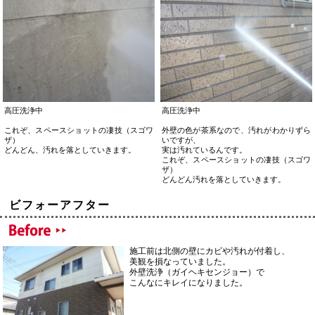
高圧洗浄中
高圧洗浄中
これぞ、スペースショットの凄技（スゴワ
外壁の色が茶系なので、汚れがわかりずら
ザ）
いですが、
どんどん、汚れを落としていきます。
実は汚れているんです。
これぞ、スペースショットの凄技（スゴワ
ザ）
どんどん汚れを落としていきます。
ビフォーアフター
施工前は北側の壁にカビや汚れが付着し、
美観を損なっていました。
外壁洗浄（ガイヘキセンジョー）で
こんなにキレイになりました。