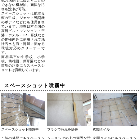
他の洗剤では落とすことの
できない機械油、頑固な汚
れも洗浄が可能。
スペースショットは航空母
艦の甲板、ジェット戦闘機
のボディなどにも使用され
ています。現在日本全国の
高層ビル・マンション・空
港・ホテル・JR・私鉄など
の建物内外に使用されて洗
浄汚水も海・河川に流せる
環境対応のクリーナーで
す。
南相馬市の中学校、小学
校、幼稚園、保育園など59
箇所の汚染にもスペースシ
ョットは貢献しています。
スペースショット噴霧中
スペースショット噴霧中
ブラシで汚れを除去
玄関タイル
１階の外壁にもスペースシ
シーリングの上の頑固な汚
玄関タイルにもスペースシ