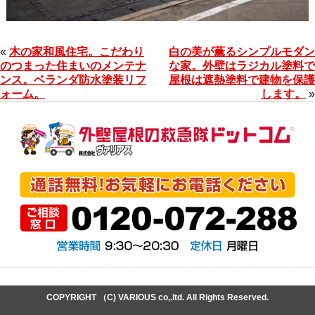
«
木の家和風住宅。こだわり
白の美が薫るシンプルモダン
のつまった住まいのメンテナ
な家。外壁はラジカル塗料で
ンス。ベランダ防水塗装リフ
屋根は遮熱塗料で建物を保護
ォーム。
します。
»
COPYRIGHT （C) VARIOUS co,.ltd. All Rights Reserved.