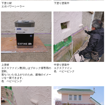
下塗り材
下塗り塗装中
エポパワーシーラー
上塗材
中塗り塗装中
エクスファイン艶消しはブロック塀専用の
エクスファイン
塗料。
色 ベビーピンク
落ちついた仕上がりのため、建物のイメー
ジを一新できます。
色 ベビーピンク