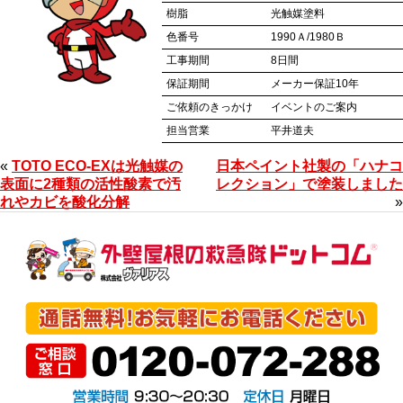
樹脂
光触媒塗料
色番号
1990Ａ/1980Ｂ
工事期間
8日間
保証期間
メーカー保証10年
ご依頼のきっかけ
イベントのご案内
担当営業
平井道夫
«
TOTO ECO-EXは光触媒の
日本ペイント社製の「ハナコ
表面に2種類の活性酸素で汚
レクション」で塗装しました
れやカビを酸化分解
»