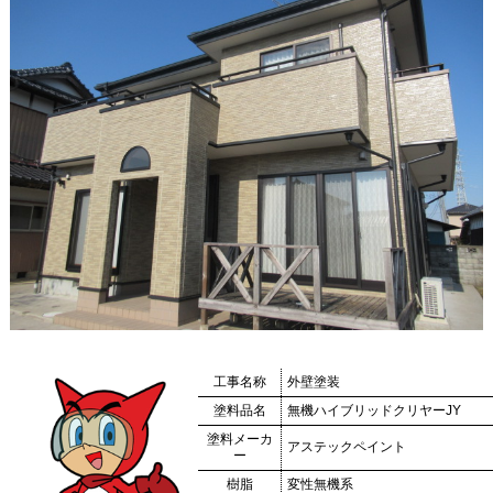
工事名称
外壁塗装
塗料品名
無機ハイブリッドクリヤーJY
塗料メーカ
アステックペイント
ー
樹脂
変性無機系