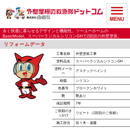
永く快適に暮らせるデザインと機能性。ツーユーホームの
BasicModel。スーパーラジカルシリコンGHで2回目の外壁塗装。
リフォームデータ
工事名称
外壁塗装工事
塗料品名
スーパーラジカルシリコンGH
塗料メーカ
アステックペイント
ー
樹脂
シリコン
色番号
ブロークンホワイト
艶
艶あり
保証期間
7年
ご依頼のき
リピート（2回目のご依頼）
っかけ
施工担当
佐々木・遠藤