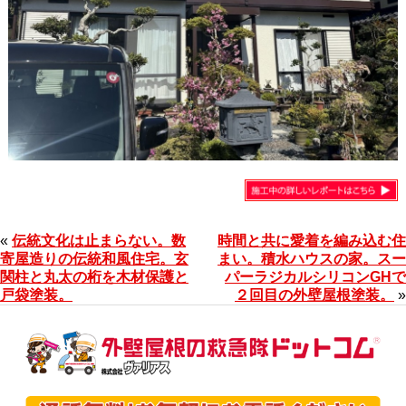
«
伝統文化は止まらない。数
時間と共に愛着を編み込む住
寄屋造りの伝統和風住宅。玄
まい。積水ハウスの家。スー
関柱と丸太の桁を木材保護と
パーラジカルシリコンGHで
戸袋塗装。
２回目の外壁屋根塗装。
»