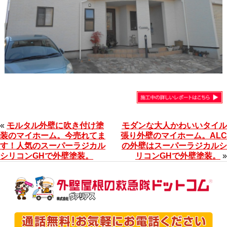
«
モルタル外壁に吹き付け塗
モダンな大人かわいいタイル
装のマイホーム。今売れてま
張り外壁のマイホーム。ALC
す！人気のスーパーラジカル
の外壁はスーパーラジカルシ
シリコンGHで外壁塗装。
リコンGHで外壁塗装。
»