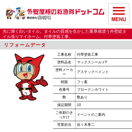
光に輝く白いタイル。タイルの質感を生かした重厚感漂う外壁総タ
イル張りマイホーム。付帯塗装工事。
リフォームデータ
工事名称
付帯塗装工事
塗料品名
マックスシールドF
塗料メーカ
アステックペイント
ー
樹脂
フッ素
色番号
ブロークンホワイト
艶
艶あり
保証期間
10
ご依頼のき
イベントのご案内
っかけ
営業担当
佐々木孝二