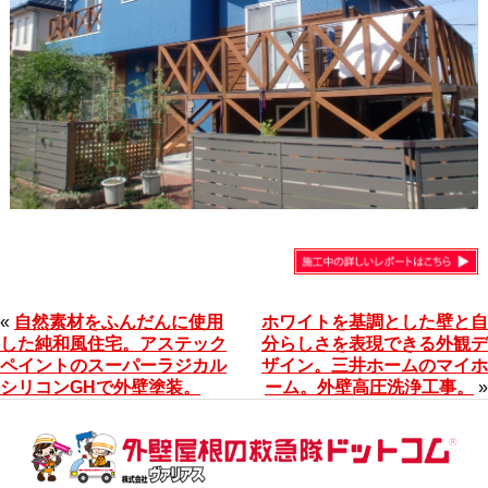
«
自然素材をふんだんに使用
ホワイトを基調とした壁と自
した純和風住宅。アステック
分らしさを表現できる外観デ
ペイントのスーパーラジカル
ザイン。三井ホームのマイホ
シリコンGHで外壁塗装。
ーム。外壁高圧洗浄工事。
»