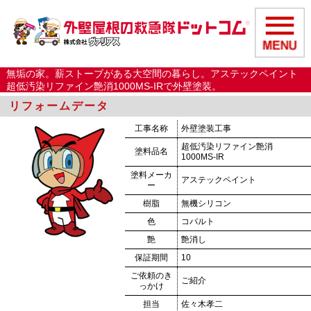
無垢の家。薪ストーブがある大空間の暮らし。アステックペイント
超低汚染リファイン艶消1000MS-IRで外壁塗装。
リフォームデータ
工事名称
外壁塗装工事
超低汚染リファイン艶消
塗料品名
1000MS-IR
塗料メーカ
アステックペイント
ー
樹脂
無機シリコン
色
コバルト
艶
艶消し
保証期間
10
ご依頼のき
ご紹介
っかけ
担当
佐々木孝二