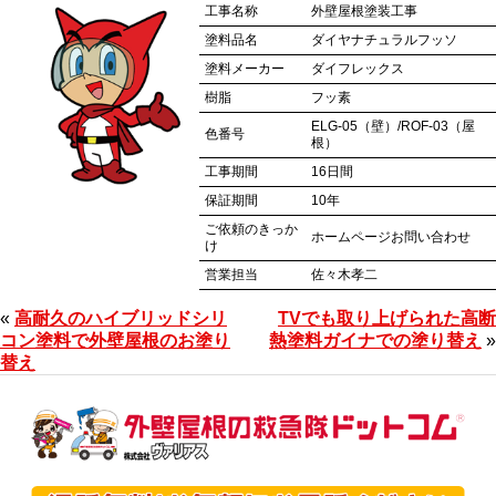
工事名称
外壁屋根塗装工事
塗料品名
ダイヤナチュラルフッソ
塗料メーカー
ダイフレックス
樹脂
フッ素
ELG-05（壁）/ROF-03（屋
色番号
根）
工事期間
16日間
保証期間
10年
ご依頼のきっか
ホームページお問い合わせ
け
営業担当
佐々木孝二
«
高耐久のハイブリッドシリ
TVでも取り上げられた高断
コン塗料で外壁屋根のお塗り
熱塗料ガイナでの塗り替え
»
替え