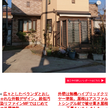
«
広々としたベランダとおし
外壁は無機ハイブリッドクリ
ゃれな外観デザイン。超低汚
ヤー塗装。屋根はアスファル
染リファインMFではじめて
トシングル材で被せ葺き屋根