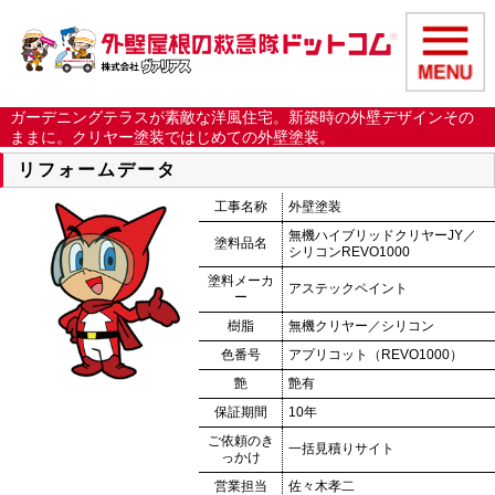
ガーデニングテラスが素敵な洋風住宅。新築時の外壁デザインその
ままに。クリヤー塗装ではじめての外壁塗装。
リフォームデータ
工事名称
外壁塗装
無機ハイブリッドクリヤーJY／
塗料品名
シリコンREVO1000
塗料メーカ
アステックペイント
ー
樹脂
無機クリヤー／シリコン
色番号
アプリコット（REVO1000）
艶
艶有
保証期間
10年
ご依頼のき
一括見積りサイト
っかけ
営業担当
佐々木孝二