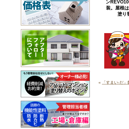
ンREVO1
装。屋根は
塗り
«
「すまい‐だ」