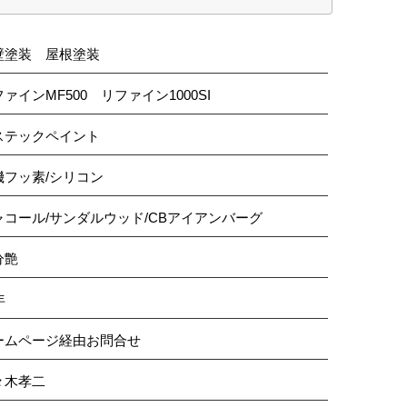
壁塗装 屋根塗装
ァインMF500 リファイン1000SI
ステックペイント
機フッ素/シリコン
ャコール/サンダルウッド/CBアイアンバーグ
分艶
年
ームページ経由お問合せ
々木孝二