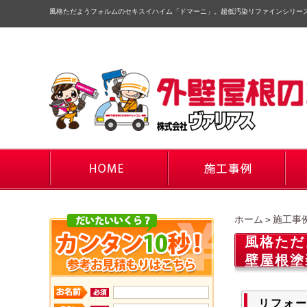
風格ただようフォルムのセキスイハイム「ドマーニ」。超低汚染リファインシリー
ホーム
＞
施工事
風格ただ
壁屋根塗
リフォ