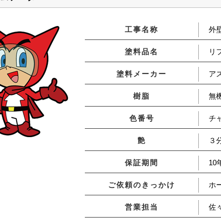
工事名称
外
塗料品名
リフ
塗料メーカー
ア
樹脂
無
色番号
チ
艶
３
保証期間
10
ご依頼のきっかけ
ホ
営業担当
佐