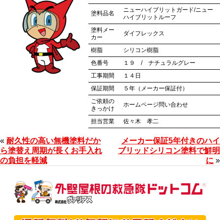
ニューハイブリットガード/ニュー
塗料品名
ハイブリットルーフ
塗料メー
ダイフレックス
カー
樹脂
シリコン樹脂
色番号
１９ / ナチュラルグレー
工事期間
１４日
保証期間
５年（メーカー保証付）
ご依頼の
ホームページ問い合わせ
きっかけ
担当営業
佐々木 孝二
«
耐久性の高い無機塗料だか
メーカー保証5年付きのハイ
ら塗替え周期が長くお手入れ
ブリッドシリコン塗料で鮮明
の負担を軽減
に
»