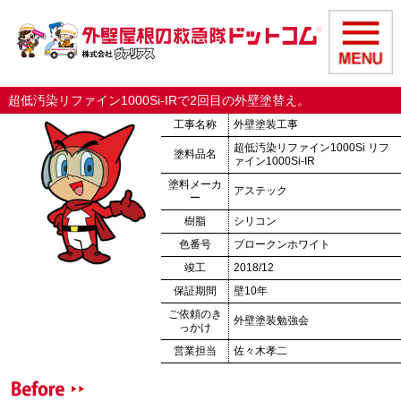
超低汚染リファイン1000Si-IRで2回目の外壁塗替え。
工事名称
外壁塗装工事
超低汚染リファイン1000Si リフ
塗料品名
ァイン1000Si-IR
塗料メーカ
アステック
ー
樹脂
シリコン
色番号
ブロークンホワイト
竣工
2018/12
保証期間
壁10年
ご依頼のき
外壁塗装勉強会
っかけ
営業担当
佐々木孝二