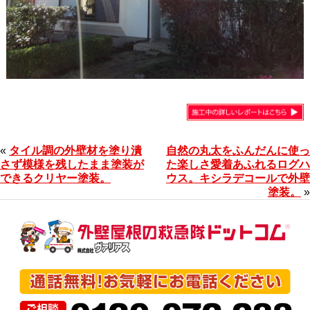
«
タイル調の外壁材を塗り潰
自然の丸太をふんだんに使っ
さず模様を残したまま塗装が
た楽しさ愛着あふれるログハ
できるクリヤー塗装。
ウス。キシラデコールで外壁
塗装。
»