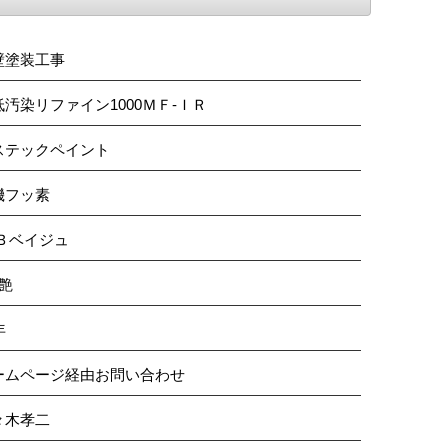
壁塗装工事
低汚染リファイン1000ＭＦ-ＩＲ
ステックペイント
機フッ素
/Ｂベイジュ
分艶
年
ームページ経由お問い合わせ
々木孝二