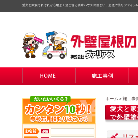
愛犬と家族それぞれが心地よく過ごせる積水ハウスの住まい。超低汚染リファインMF
ホーム
＞
施工事
愛犬と家
で外壁塗
リフ