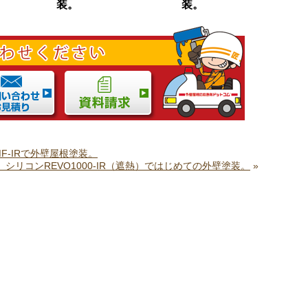
装。
装。
-IRで外壁屋根塗装。
リコンREVO1000-IR（遮熱）ではじめての外壁塗装。
»