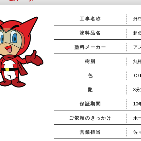
工事名称
外
塗料品名
超
塗料メーカー
ア
樹脂
無
色
Ｃ
艶
3
保証期間
10
ご依頼のきっかけ
ホ
営業担当
佐