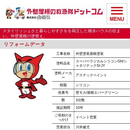
スタイリッシュさと暮らしやすさをを両立した積水ハウスの住ま
い。外壁屋根の塗替え。
リフォームデータ
工事名称
外壁塗装屋根塗装
スーパーラジカルシリコンGH/シ
塗料品名
ャネツテックSI-JY
塗料メーカ
アステックペイント
ー
樹脂
シリコン
色番号
壁モカ/屋根エバーグリーン
艶
3分艶
保証期間
10年
ご依頼のき
イベント営業
っかけ
営業担当
川井健児