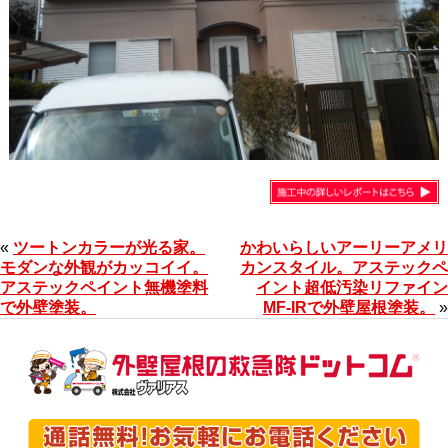
«
ツートンカラーが光る家。
かわいらしいアーリーアメリ
モダンな外観がカッコイイ。
カンスタイル。アステックペ
アステックペイント無機塗料
イント超低汚染リファイン
で外壁塗装。
MF-IRで外壁屋根塗装。
»