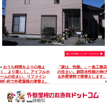
«
おうち時間をより心地よ
「家は、性能。」一条工務店
く、より楽しく。アイフルホ
の住まい。超防水性能の伸び
ームの住まい。リファイン
る外壁塗料で塗替えします。
MF-IRで外壁屋根の塗替え。
»