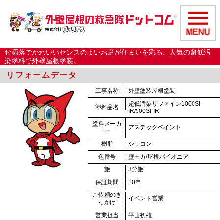
お洒落でかわいいセンスのよいお庭が住まいを彩る。人気の超低汚
染塗料で外壁屋根塗装。
リフォームデータ
工事名称
外壁塗装屋根塗装
超低汚染リファイン1000SI-
塗料品名
IR/500SI-IR
塗料メーカ
アステックペイント
ー
樹脂
シリコン
色番号
壁モカ/屋根パイオニア
艶
3分艶
保証期間
10年
ご依頼のき
イベント営業
っかけ
営業担当
平山初雄