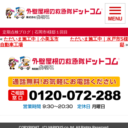
定期点検ブログ｜石岡市I様邸１回目
«
ただいま施工中｜小美玉市
ただいま施工中｜水戸市S様
自動車工場
邸
»
COPYRIGHT （C) VARIOUS co,.ltd. All Rights Reserved.