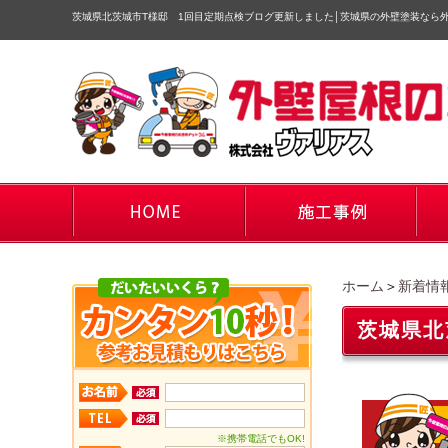
茨城県北茨城市T様邸 1回目定期点検ブログ更新しました
│
茨城県の外壁塗装なら
ホーム
＞
新着情
茨城県北
※携帯電話でもOK!