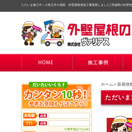
ただいま施工中｜小美玉市Ｋ様邸 外壁屋根塗装工事更新しました
│
茨城県の外壁塗
ホーム
＞
新着情
ただいま
※携帯電話でもOK!