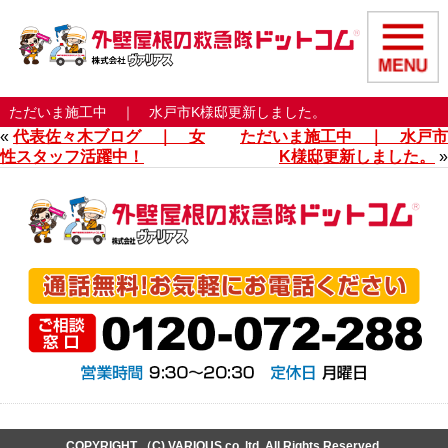
ただいま施工中 ｜ 水戸市K様邸更新しました。
«
代表佐々木ブログ ｜ 女
ただいま施工中 ｜ 水戸市
性スタッフ活躍中！
K様邸更新しました。
»
COPYRIGHT （C) VARIOUS co,.ltd. All Rights Reserved.