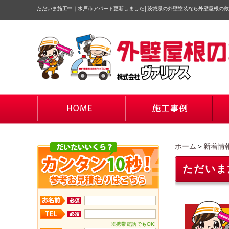
ただいま施工中｜水戸市アパート更新しました
│
茨城県の外壁塗装なら外壁屋根の救
ホーム
＞
新着情
ただいま
※携帯電話でもOK!