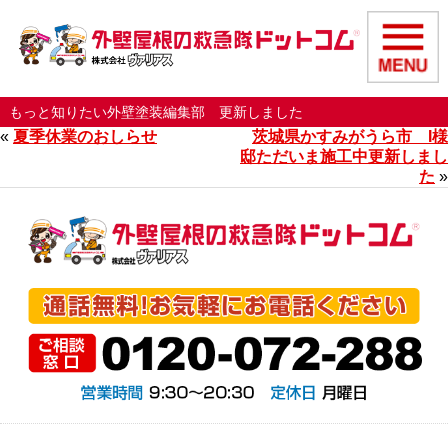
もっと知りたい外壁塗装編集部 更新しました
«
夏季休業のおしらせ
茨城県かすみがうら市 I様
邸ただいま施工中更新しまし
た
»